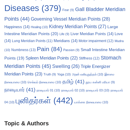
Diseases
(379)
Gall Bladder Meridian
Fear
(9)
Points
(44)
Governing Vessel Meridian Points
(28)
Kidney Meridian Points
(27)
Large
Happiness
(14)
Healing
(10)
Intestine Meridian Points
(20)
Liver Meridian Points
(14)
Love
Life
(9)
(14)
Meridians
(14)
Motor impairment
(12)
Lung Meridian Points
(11)
Mudra
Pain
(84)
Small Intestine Meridian
Numbness
(13)
(10)
Passion
(9)
Stomach
Points
(19)
Spleen Meridian Points
(22)
Stiffness
(12)
Meridian Points
(45)
Swelling
(26)
Triple Energizer
Meridian Points
(23)
Truth
(9)
Yoga
(10)
அறன் வலியுறுத்தல்
(10)
இளமை
தமிழ்
(41)
நிலையாமை
(10)
செல்வம் நிலையாமை
(10)
தூய கன்னி மரியா
(9)
நாலடியார்
(41)
நாலடியார் 01
(10)
நாலடியார் 02
(10)
நாலடியார் 03
(10)
நாலடியார்
புனிதர்கள்
(442)
04
(10)
யாக்கை நிலையாமை
(10)
Topic & Authors