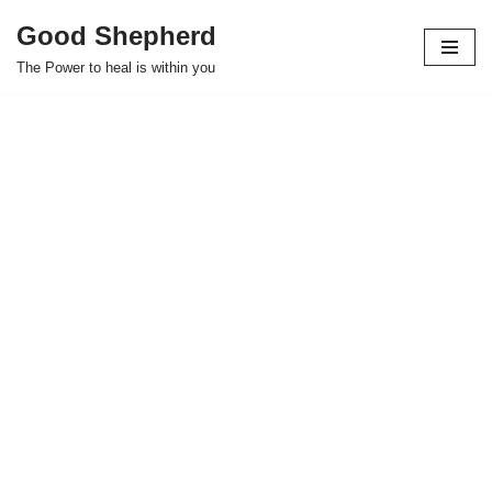
Good Shepherd
Skip
The Power to heal is within you
to
content