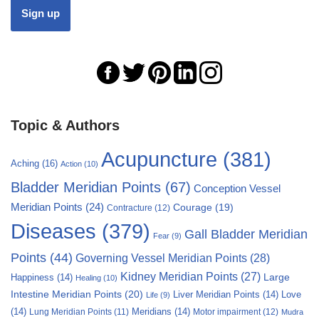
Topic & Authors
Acupuncture
(381)
Aching
(16)
Action
(10)
Bladder Meridian Points
(67)
Conception Vessel
Meridian Points
(24)
Courage
(19)
Contracture
(12)
Diseases
(379)
Gall Bladder Meridian
Fear
(9)
Points
(44)
Governing Vessel Meridian Points
(28)
Kidney Meridian Points
(27)
Large
Happiness
(14)
Healing
(10)
Intestine Meridian Points
(20)
Liver Meridian Points
(14)
Love
Life
(9)
(14)
Meridians
(14)
Motor impairment
(12)
Lung Meridian Points
(11)
Mudra