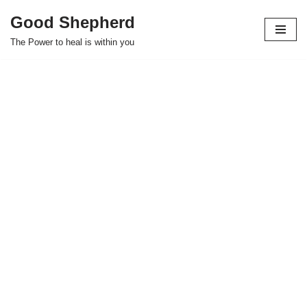
Good Shepherd
Skip
The Power to heal is within you
to
content