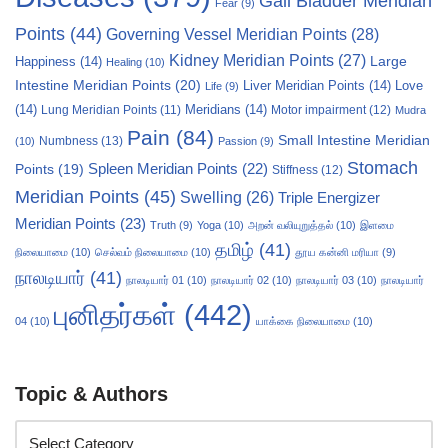
Gall Bladder Meridian
Fear
(9)
Points
(44)
Governing Vessel Meridian Points
(28)
Kidney Meridian Points
(27)
Large
Happiness
(14)
Healing
(10)
Intestine Meridian Points
(20)
Liver Meridian Points
(14)
Love
Life
(9)
(14)
Meridians
(14)
Motor impairment
(12)
Lung Meridian Points
(11)
Mudra
Pain
(84)
Small Intestine Meridian
Numbness
(13)
(10)
Passion
(9)
Stomach
Points
(19)
Spleen Meridian Points
(22)
Stiffness
(12)
Meridian Points
(45)
Swelling
(26)
Triple Energizer
Meridian Points
(23)
Truth
(9)
Yoga
(10)
அறன் வலியுறுத்தல்
(10)
இளமை
தமிழ்
(41)
நிலையாமை
(10)
செல்வம் நிலையாமை
(10)
தூய கன்னி மரியா
(9)
நாலடியார்
(41)
நாலடியார் 01
(10)
நாலடியார் 02
(10)
நாலடியார் 03
(10)
நாலடியார்
புனிதர்கள்
(442)
04
(10)
யாக்கை நிலையாமை
(10)
Topic & Authors