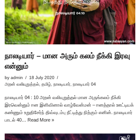
நாலடியார் – மான அரும் கலம் நீக்கி இரவு
என்னும்
by
admin
18 July 2020
அறன் வலியுறுத்தல்
,
தமிழ்
,
நாலடியார்
,
நாலடியார் 04
நாலடியார் 04 : 10 அறன் வலியுறுத்தல் மான அருங்கலம் நீக்கி
இரவென்னும் ஈன இளிவினால் வாழ்வேன்மன் – ஈனத்தால் ஊட்டியக்
கண்ணும் உறுதிசேர்ந் திவ்வுடம்பு நீட்டித்து நிற்கும் எனின். நாலடியார்
பாடல் 40…
Read More »