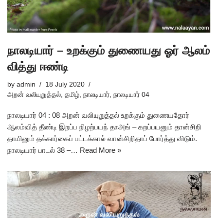
நாலடியார் – உறக்கும் துணையது ஓர் ஆலம்
வித்து ஈண்டி
by
admin
18 July 2020
அறன் வலியுறுத்தல்
,
தமிழ்
,
நாலடியார்
,
நாலடியார் 04
நாலடியார் 04 : 08 அறன் வலியுறுத்தல் உறக்கும் துணையதோர்
ஆலம்வித் தீண்டி இறப்ப நிழற்பயந் தாஅங் – கறப்பயனும் தான்சிறி
தாயினும் தக்கார்கைப் பட்டக்கால் வான்சிறிதாப் போர்த்து விடும்.
நாலடியார் பாடல் 38 –…
Read More »