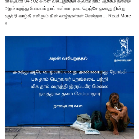
நாலடியார் 04 : 02 அறன் வலியுறுத்தல் ஆவாம் நாம் ஆக்கம் நசைஇ
அறம் மறந்து போவாம் நாம் என்னா புலை நெஞ்சே ஓவாது நின்று
உஞற்றி வாழ்தி எனினும் நின் வாழ்நாள்கள் சென்றன…
Read More
»