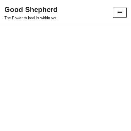
Good Shepherd
Skip
The Power to heal is within you
to
content