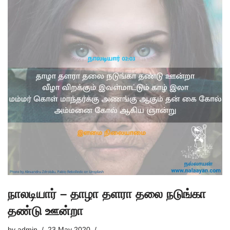
நாலடியார் – தாழா தளரா தலை நடுங்கா
தண்டு ஊன்றா
by
admin
23 May 2020