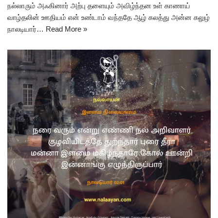
நல்லாரும் அஃகினார் அற்பு தளையும் அவிழ்ந்தன உள் காணாய்
வாழ்தலின் ஊதியம் என் உண்டாம் வந்ததே ஆழ் கலத்து அன்ன கலுழ்
நாலடியார்…
Read More »