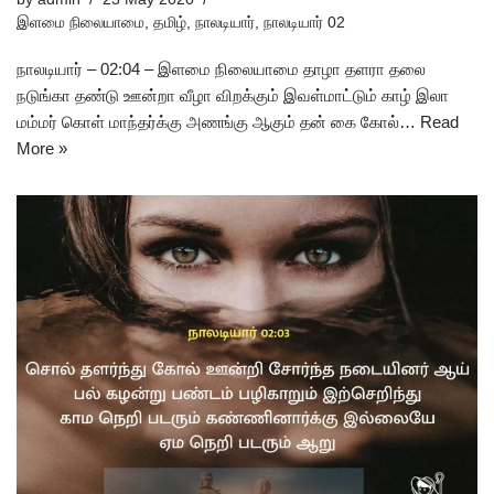
இளமை நிலையாமை
,
தமிழ்
,
நாலடியார்
,
நாலடியார் 02
நாலடியார் – 02:04 – இளமை நிலையாமை தாழா தளரா தலை
நடுங்கா தண்டு ஊன்றா வீழா விறக்கும் இவள்மாட்டும் காழ் இலா
மம்மர் கொள் மாந்தர்க்கு அணங்கு ஆகும் தன் கை கோல்…
Read
More »