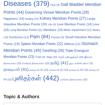
Diseases
(379)
Gall Bladder Meridian
Fear
(9)
Points
(44)
Governing Vessel Meridian Points
(28)
Kidney Meridian Points
(27)
Large
Happiness
(14)
Healing
(10)
Intestine Meridian Points
(20)
Liver Meridian Points
(14)
Love
Life
(9)
(14)
Meridians
(14)
Motor impairment
(12)
Lung Meridian Points
(11)
Mudra
Pain
(84)
Small Intestine Meridian
Numbness
(13)
(10)
Passion
(9)
Stomach
Points
(19)
Spleen Meridian Points
(22)
Stiffness
(12)
Meridian Points
(45)
Swelling
(26)
Triple Energizer
Meridian Points
(23)
Truth
(9)
Yoga
(10)
அறன் வலியுறுத்தல்
(10)
இளமை
தமிழ்
(41)
நிலையாமை
(10)
செல்வம் நிலையாமை
(10)
தூய கன்னி மரியா
(9)
நாலடியார்
(41)
நாலடியார் 01
(10)
நாலடியார் 02
(10)
நாலடியார் 03
(10)
நாலடியார்
புனிதர்கள்
(442)
04
(10)
யாக்கை நிலையாமை
(10)
Topic & Authors