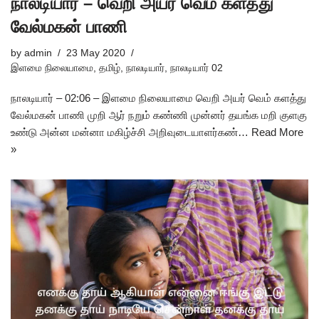
நாலடியார் – வெறி அயர் வெம் களத்து
வேல்மகன் பாணி
by
admin
23 May 2020
இளமை நிலையாமை
,
தமிழ்
,
நாலடியார்
,
நாலடியார் 02
நாலடியார் – 02:06 – இளமை நிலையாமை வெறி அயர் வெம் களத்து
வேல்மகன் பாணி முறி ஆர் நறும் கண்ணி முன்னர் தயங்க மறி குளகு
உண்டு அன்ன மன்னா மகிழ்ச்சி அறிவுடையாளர்கண்…
Read More
»